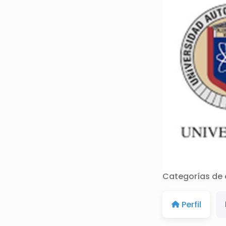
N
I
V
E
Anterior
R
S
I
D
A
Categorías de 
D
Perfil
A