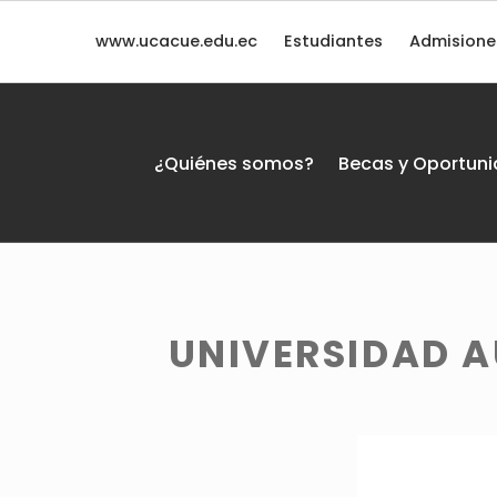
www.ucacue.edu.ec
Estudiantes
Admisione
Universidad Autónoma de Nuevo León (México) - Internacionalización
¿Quiénes somos?
Becas y Oportun
INTERNACIONALIZACIÓN
UNIVERSIDAD CATÓLICA DE CUENCA
Introduction
UNIVERSIDAD 
U