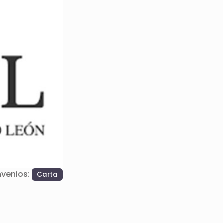
Siguiente
nvenios:
Carta